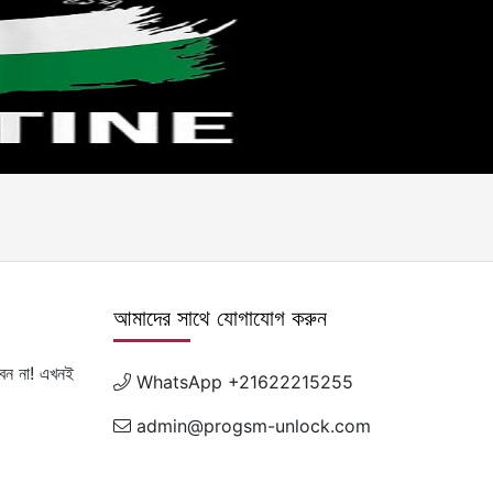
আমাদের সাথে যোগাযোগ করুন
েন না! এখনই
WhatsApp +21622215255
admin@progsm-unlock.com