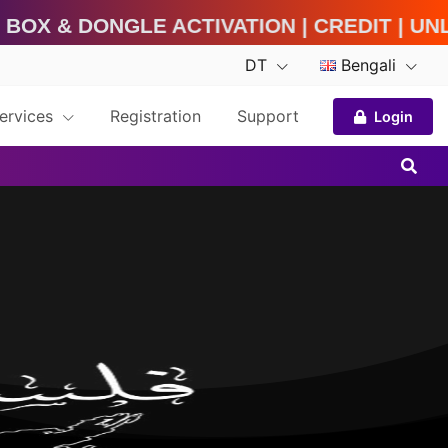
& Dongle Activation | Credit | Unlock
DT
Bengali
Services
Registration
Support
Login