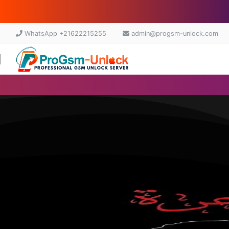
WhatsApp +21622215255
admin@progsm-unlock.com